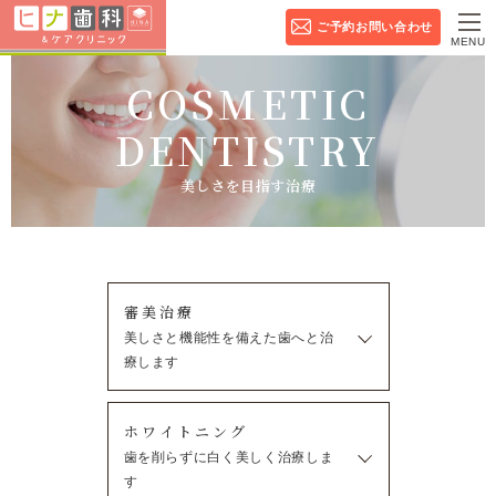
ご予約お問い合わせ
MENU
COSMETIC
DENTISTRY
美しさを⽬指す治療
審美治療
美しさと機能性を備えた歯へと治
療します
ホワイトニング
歯を削らずに白く美しく治療しま
す