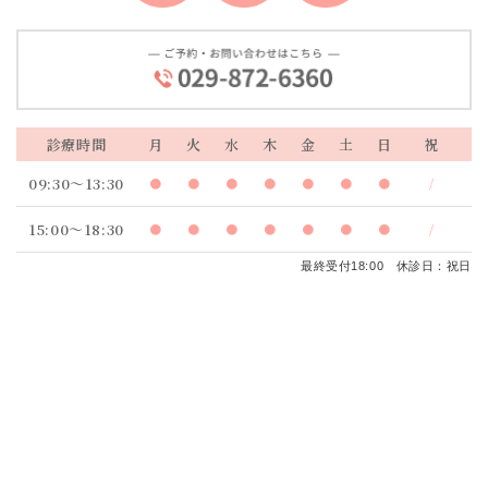
診療時間
月
火
水
木
金
土
日
祝
09:30～13:30
●
●
●
●
●
●
●
/
15:00～18:30
●
●
●
●
●
●
●
/
最終受付18:00 休診日：祝日